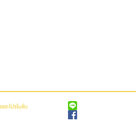
รและโปรโมชั่น
ีดาวน์หรือออกรถเพียง 0 บาท