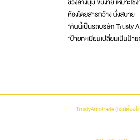
ช่วงล่างนุ่ม ขับง่าย เหมาะใช้
ห้องโดยสารกว้าง นั่งสบาย
*คันนี้เป็นรถบริษัท Trusty 
*ป้ายทะเบียนเปลี่ยนเป็นป้าย
รถบ้าน
TrustyAutotrade (ทรัสตี้ออโต
ที่อยู่ : 236 ถนนเสรีไทย แขวงคันนายาว เขตคัน
กรุงเทพมหานคร 10230