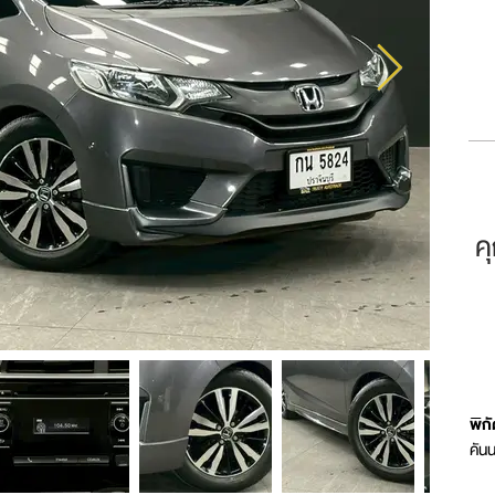
ค
พิก
คัน