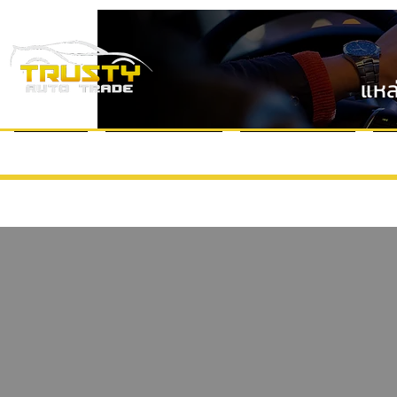
แหล
หน้าแรก
แบรนด์รถยนต์
VDO Review
ข