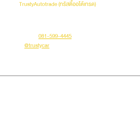
รถบ้าน
TrustyAutotrade (ทรัสตี้ออโต้เทรด)
ที่อยู่ : 236 ถนนเสรีไทย แขวงคันนายาว เขตคันนายาว
กรุงเทพมหานคร 10230
คุณเอก
โทร :
081-599-4445
LINE ID :
@trustycar
Creat by TNG.
© Copyright 2019 Trusty Autotrade. All Rights Reserved.