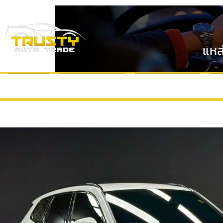
แหล
หน้าแรก
แบรนด์รถยนต์
VDO Review
ข