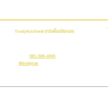
รถบ้าน
TrustyAutotrade (ทรัสตี้ออโต้เทรด)
ที่อยู่ : 236 ถนนเสรีไทย แขวงคันนายาว เขตคันนายาว
กรุงเทพมหานคร 10230
คุณเอก
โทร :
081-599-4445
LINE ID :
@trustycar
Creat by TNG.
© Copyright 2019 Trusty Autotrade. All Rights Reserved.