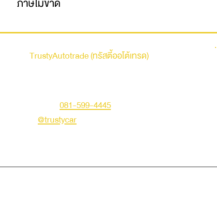
ภาษีไม่ขาด
รถบ้าน
TrustyAutotrade (ทรัสตี้ออโต้เทรด)
ที่อยู่ : 236 ถนนเสรีไทย แขวงคันนายาว เขตคันนายาว
กรุงเทพมหานคร 10230
คุณเอก
โทร :
081-599-4445
LINE ID :
@trustycar
Creat by TNG.
© Copyright 2019 Trusty Autotrade. All Rights Reserved.