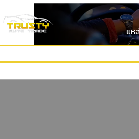
แหล
หน้าแรก
แบรนด์รถยนต์
VDO Review
ข