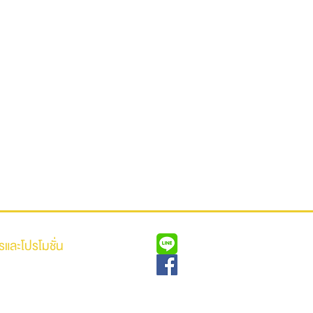
รและโปรโมชั่น
ีดาวน์หรือออกรถเพียง 0 บาท