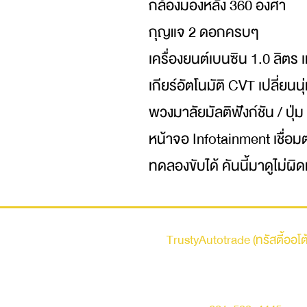
กล้องมองหลัง 360 องศา
กุญแจ 2 ดอกครบๆ
เครื่องยนต์เบนซิน 1.0 ลิตร 
เกียร์อัตโนมัติ CVT เปลี่ยนน
พวงมาลัยมัลติฟังก์ชัน / ปุ่
หน้าจอ Infotainment เชื่อ
ทดลองขับได้ คันนี้มาดูไม่ผิ
รถบ้าน
TrustyAutotrade (ทรัสตี้ออโต
ที่อยู่ : 236 ถนนเสรีไทย แขวงคันนายาว เขตคัน
กรุงเทพมหานคร 10230