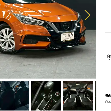
ค
พิก
คัน