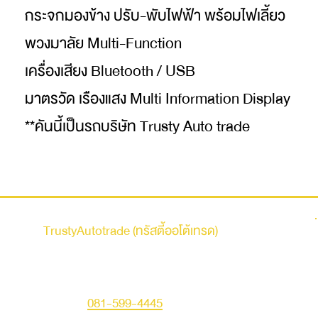
กระจกมองข้าง ปรับ-พับไฟฟ้า พร้อมไฟเลี้ยว
พวงมาลัย Multi-Function
เครื่องเสียง Bluetooth / USB
มาตรวัด เรืองแสง Multi Information Display
**คันนี้เป็นรถบริษัท Trusty Auto trade
รถบ้าน
TrustyAutotrade (ทรัสตี้ออโต้เทรด)
ที่อยู่ : 236 ถนนเสรีไทย แขวงคันนายาว เขตคันนายาว
กรุงเทพมหานคร 10230
คุณเอก
โทร :
081-599-4445