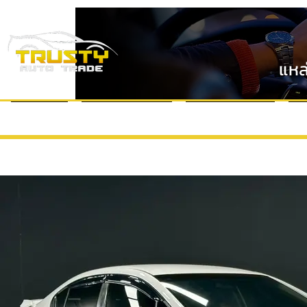
แหล
หน้าแรก
แบรนด์รถยนต์
VDO Review
ข