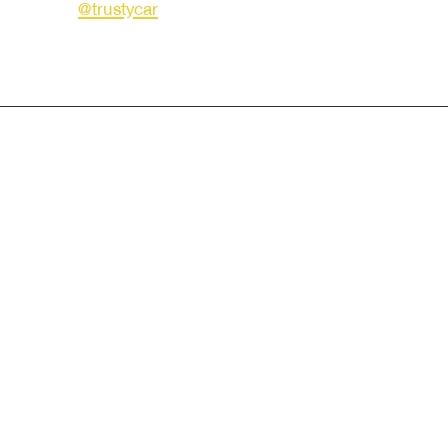
LINE ID :
@trustycar
Creat by TNG.
© Copyright 2019 Trusty Autotrade. All Rights Reserved.