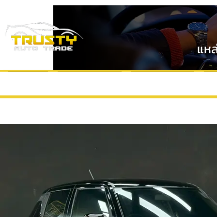
แหล
หน้าแรก
แบรนด์รถยนต์
VDO Review
ข