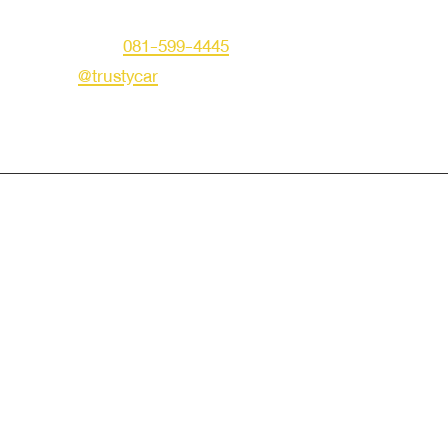
คุณเอก
โทร :
081-599-4445
LINE ID :
@trustycar
Creat by TNG.
© Copyright 2019 Trusty Autotrade. All Rights Reserved.