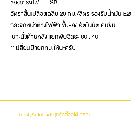
ช่องชาร์จไฟ + USB
อัตราสิ้นเปลืองเฉลี่ย 20 กม./ลิตร รองรับน้ำมัน E2
กระจกหน้าต่างไฟฟ้า ขึ้น-ลง อัตโนมัติ คนขับ
เบาะนั่งด้านหลัง แยกพับอิสระ 60 : 40
**เปลี่ยนป้ายกทม.ให้นะครับ
รถบ้าน
TrustyAutotrade (ทรัสตี้ออโต้เทรด)
ที่อยู่ : 236 ถนนเสรีไทย แขวงคันนายาว เขตคันนายาว
กรุงเทพมหานคร 10230