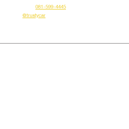
คุณเอก
โทร :
081-599-4445
LINE ID :
@trustycar
Creat by TNG.
© Copyright 2019 Trusty Autotrade. All Rights Reserved.