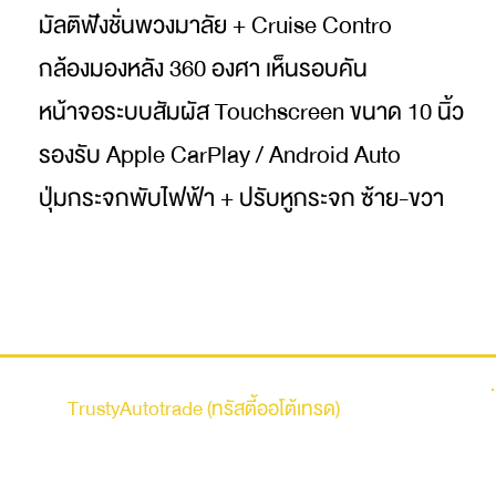
มัลติฟังชั่นพวงมาลัย + Cruise Contro
กล้องมองหลัง 360 องศา เห็นรอบคัน
หน้าจอระบบสัมผัส Touchscreen ขนาด 10 นิ้ว
รองรับ Apple CarPlay / Android Auto
ปุ่มกระจกพับไฟฟ้า + ปรับหูกระจก ซ้าย-ขวา
รถบ้าน
TrustyAutotrade (ทรัสตี้ออโต้เทรด)
ที่อยู่ : 236 ถนนเสรีไทย แขวงคันนายาว เขตคันนายาว
กรุงเทพมหานคร 10230