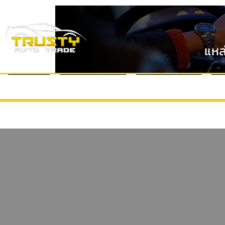
แหล
หน้าแรก
แบรนด์รถยนต์
VDO Review
ข