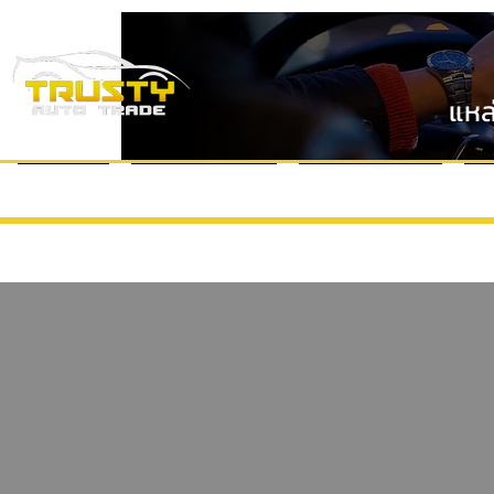
แหล
หน้าแรก
แบรนด์รถยนต์
VDO Review
ข