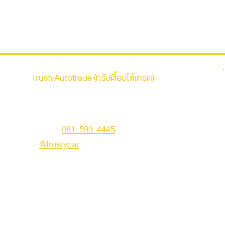
รถบ้าน
TrustyAutotrade (ทรัสตี้ออโต้เทรด)
ที่อยู่ : 236 ถนนเสรีไทย แขวงคันนายาว เขตคันนายาว
กรุงเทพมหานคร 10230
คุณเอก
โทร :
081-599-4445
LINE ID :
@trustycar
Creat by TNG.
© Copyright 2019 Trusty Autotrade. All Rights Reserved.