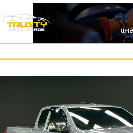
แหล
หน้าแรก
แบรนด์รถยนต์
VDO Review
ข