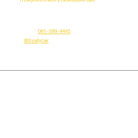
ที่อยู่ : 236 ถนนเสรีไทย แขวงคันนายาว เขตคันนายาว
กรุงเทพมหานคร 10230
คุณเอก
โทร :
081-599-4445
LINE ID :
@trustycar
Creat by TNG.
© Copyright 2019 Trusty Autotrade. All Rights Reserved.