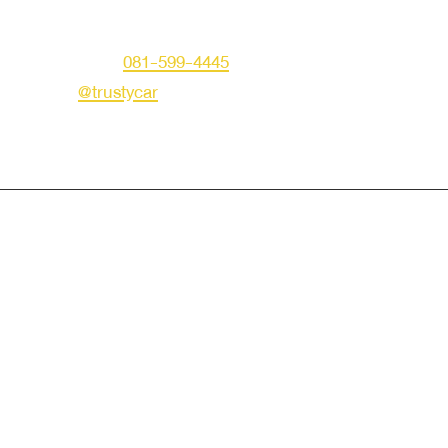
กรุงเทพมหานคร 10230
คุณเอก
โทร :
081-599-4445
LINE ID :
@trustycar
Creat by TNG.
© Copyright 2019 Trusty Autotrade. All Rights Reserved.