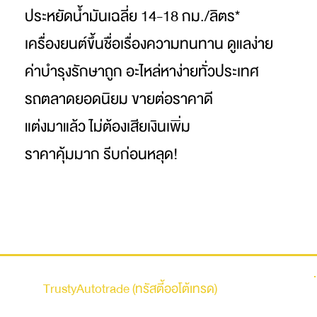
ประหยัดน้ำมันเฉลี่ย 14-18 กม./ลิตร*
เครื่องยนต์ขึ้นชื่อเรื่องความทนทาน ดูแลง่าย
ค่าบำรุงรักษาถูก อะไหล่หาง่ายทั่วประเทศ
รถตลาดยอดนิยม ขายต่อราคาดี
แต่งมาแล้ว ไม่ต้องเสียเงินเพิ่ม
ราคาคุ้มมาก รีบก่อนหลุด!
รถบ้าน
TrustyAutotrade (ทรัสตี้ออโต้เทรด)
ที่อยู่ : 236 ถนนเสรีไทย แขวงคันนายาว เขตคันนายาว