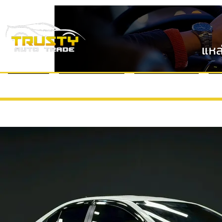
แหล
หน้าแรก
แบรนด์รถยนต์
VDO Review
ข