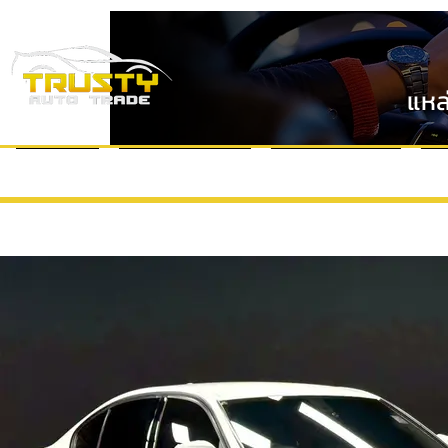
แหล
หน้าแรก
แบรนด์รถยนต์
VDO Review
ข