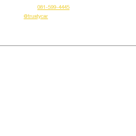
คุณเอก
โทร :
081-599-4445
LINE ID :
@trustycar
Creat by TNG.
© Copyright 2019 Trusty Autotrade. All Rights Reserved.