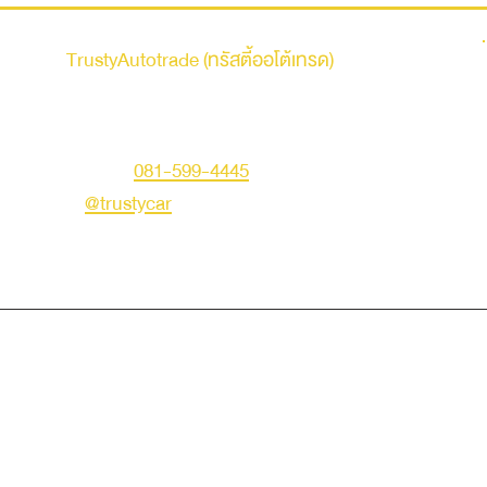
รถบ้าน
TrustyAutotrade (ทรัสตี้ออโต้เทรด)
ที่อยู่ : 236 ถนนเสรีไทย แขวงคันนายาว เขตคันนายาว
กรุงเทพมหานคร 10230
คุณเอก
โทร :
081-599-4445
LINE ID :
@trustycar
Creat by TNG.
© Copyright 2019 Trusty Autotrade. All Rights Reserved.