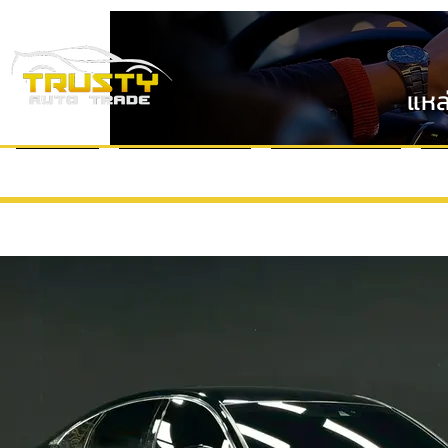
แหล
หน้าแรก
แบรนด์รถยนต์
VDO Review
ข