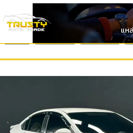
แหล
หน้าแรก
แบรนด์รถยนต์
VDO Review
ข