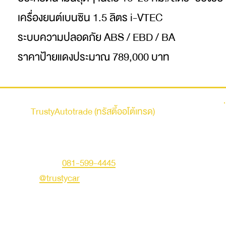
เครื่องยนต์เบนซิน 1.5 ลิตร i-VTEC
ระบบความปลอดภัย ABS / EBD / BA
ราคาป้ายแดงประมาณ 789,000 บาท
รถบ้าน
TrustyAutotrade (ทรัสตี้ออโต้เทรด)
ที่อยู่ : 236 ถนนเสรีไทย แขวงคันนายาว เขตคันนายาว
กรุงเทพมหานคร 10230
คุณเอก
โทร :
081-599-4445
LINE ID :
@trustycar