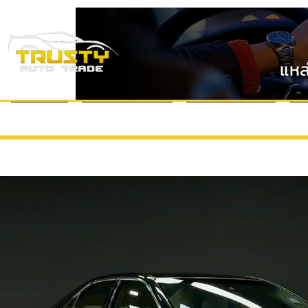
แหล
หน้าแรก
แบรนด์รถยนต์
VDO Review
ข