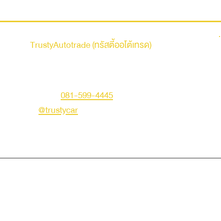
รถบ้าน
TrustyAutotrade (ทรัสตี้ออโต้เทรด)
ที่อยู่ : 236 ถนนเสรีไทย แขวงคันนายาว เขตคันนายาว
กรุงเทพมหานคร 10230
คุณเอก
โทร :
081-599-4445
LINE ID :
@trustycar
Creat by TNG.
© Copyright 2019 Trusty Autotrade. All Rights Reserved.