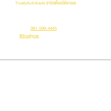
รถบ้าน
TrustyAutotrade (ทรัสตี้ออโต้เทรด)
ที่อยู่ : 236 ถนนเสรีไทย แขวงคันนายาว เขตคันนายาว
กรุงเทพมหานคร 10230
คุณเอก
โทร :
081-599-4445
LINE ID :
@trustycar
Creat by TNG.
© Copyright 2019 Trusty Autotrade. All Rights Reserved.