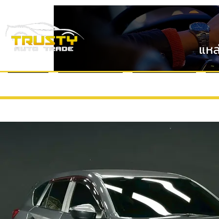
แหล
หน้าแรก
แบรนด์รถยนต์
VDO Review
ข