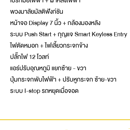
เบรกมือไฟฟ้า + ฝาหลังไฟฟ้า
พวงมาลัยมัลติฟังก์ชัน
หน้าจอ Display 7 นิ้ว + กล้องมองหลัง
ระบบ Push Start + กุญแจ Smart Keyless Entry
ไฟตัดหมอก + ไฟเลี้ยวกระจกข้าง
ปลั๊กไฟ 12 โวลท์
แอร์ปรับอุณหภูมิ แยกซ้าย - ขวา
ปุ่มกระจกพับไฟฟ้า + ปรับหูกระจก ซ้าย-ขวา
ระบบ I-stop รถหยุดเมื่อจอด